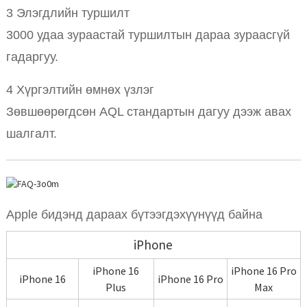
3 Элэгдлийн туршилт
3000 удаа зураастай туршилтын дараа зураасгүй
гадаргуу.
4 Хүргэлтийн өмнөх үзлэг
Зөвшөөрөгдсөн AQL стандартын дагуу дээж авах
шалгалт.
Apple бидэнд дараах бүтээгдэхүүнүүд байна
iPhone
iPhone 16
iPhone 16 Pro
iPhone 16
iPhone 16 Pro
Plus
Max