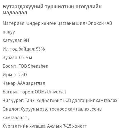
Бүтээгдэхүүний туршилтын өгөгдлийн
мэдээлэл
Материал: Өндөр хөнгөн цагааны шил+Эпокси+AB
цавуу
Хатуулаг: 9H
Ил тод байдал: 93%
Зузаан: 0.2 мм
Боомт: FOB Shenzhen
Ирмэг: 2.5D
Чанар: AAA зэрэглэл
Багцын төрөл: ODM/Universal
Чиг үүрэг: Таны хөдөлгөөнт LCD дэлгэцийг хамгаалах
Онцлог: Хурууны хээ, тосноос хамгаалах, Усны
хамгаалалт,
Хүргэлтийн хугацаа: Ажлын 7-15 хоногт