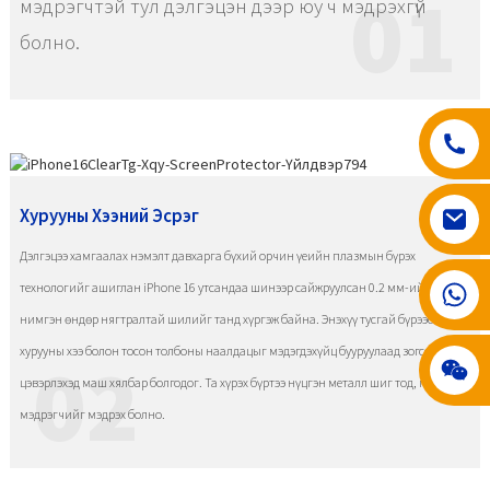
01
мэдрэгчтэй тул дэлгэцэн дээр юу ч мэдрэхгүй
болно.
Хурууны Хээний Эсрэг
Дэлгэцээ хамгаалах нэмэлт давхарга бүхий орчин үеийн плазмын бүрэх
008617602075192
технологийг ашиглан iPhone 16 утсандаа шинээр сайжруулсан 0.2 мм-ийн хэт
нимгэн өндөр нягтралтай шилийг танд хүргэж байна. Энэхүү тусгай бүрээс нь
хурууны хээ болон тосон толбоны наалдацыг мэдэгдэхүйц бууруулаад зогсохгүй
02
цэвэрлэхэд маш хялбар болгодог. Та хүрэх бүртээ нүцгэн металл шиг тод, гөлгөр
мэдрэгчийг мэдрэх болно.