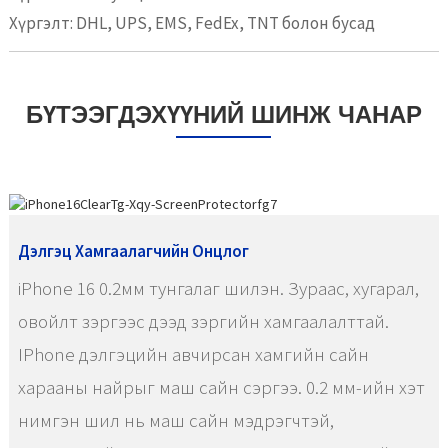
Хүргэлт: DHL, UPS, EMS, FedEx, TNT болон бусад
БҮТЭЭГДЭХҮҮНИЙ ШИНЖ ЧАНАР
Дэлгэц Хамгаалагчийн Онцлог
iPhone 16 0.2мм тунгалаг шилэн. Зураас, хугарал,
овойлт зэргээс дээд зэргийн хамгаалалттай.
IPhone дэлгэцийн авчирсан хамгийн сайн
харааны найрыг маш сайн сэргээ. 0.2 мм-ийн хэт
нимгэн шил нь маш сайн мэдрэгчтэй,