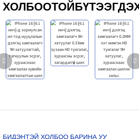
ХОЛБООТОЙ
БҮТЭЭГДЭ
БИДЭНТЭЙ ХОЛБОО БАРИНА УУ