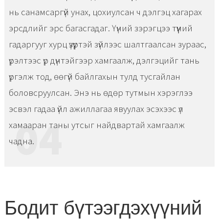
нь санамсаргүй унах, цохиулсан ч дэлгэц хагарах
эрсдлийг эрс багасгадаг. Үүний зэрэгцээ түүний
гадаргууг хурц үзүүртэй зүйлээс шалтгаалсан зураас,
үрэлтээс үр дүнтэйгээр хамгаалж, дэлгэцийг тань
үргэлж тод, өөгүй байлгахын тулд тусгайлан
боловсруулсан. Энэ нь өдөр тутмын хэрэглээ
эсвэл гадаа үйл ажиллагаа явуулах эсэхээс үл
04
хамааран таны утсыг найдвартай хамгаалж
чадна.
Бодит бүтээгдэхүүний