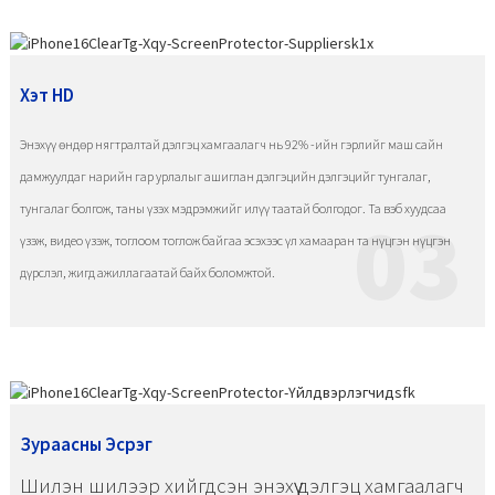
Хэт HD
Энэхүү өндөр нягтралтай дэлгэц хамгаалагч нь 92% -ийн гэрлийг маш сайн
дамжуулдаг нарийн гар урлалыг ашиглан дэлгэцийн дэлгэцийг тунгалаг,
тунгалаг болгож, таны үзэх мэдрэмжийг илүү таатай болгодог. Та вэб хуудсаа
03
үзэж, видео үзэж, тоглоом тоглож байгаа эсэхээс үл хамааран та нүцгэн нүцгэн
дүрслэл, жигд ажиллагаатай байх боломжтой.
Зураасны Эсрэг
Шилэн шилээр хийгдсэн энэхүү дэлгэц хамгаалагч