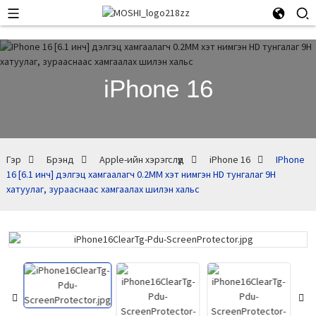
iPhone 16
Гэр
Брэнд
Apple-ийн хэрэгслүүд
iPhone 16
IPhone
16 [6.1 инч] дэлгэц хамгаалагч 0.2MM хэт нимгэн HD тунгалаг 9H
хатуулаг, зурааснаас хамгаалах шилэн хальс