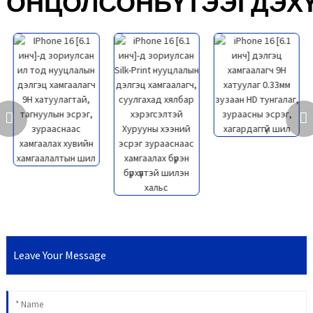
ОНЦОЛСОН
БҮТЭЭГДЭХ
Leave Your Message