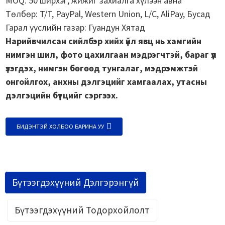
MOQ: 50 ширхэг, жижиг захиалга хүлээн авна
Төлбөр: T/T, PayPal, Western Union, L/C, AliPay, Бусад
Гарал үүслийн газар: Гуандун Хятад
Нарийвчилсан сийлбэр хийх үйл явц нь хамгийн
нимгэн шил, фото цахилгаан мэдрэгчтэй, бараг үл
үзэгдэх, нимгэн бөгөөд тунгалаг, мэдрэмжтэй
онгойлгох, анхны дэлгэцийг хамгаалах, утасны
дэлгэцийн бүтцийг сэргээх.
БИДЭНТЭЙ ХОЛБОО БАРИНА УУ
Бүтээгдэхүүний Дэлгэрэнгүй
Бүтээгдэхүүний Тодорхойлолт