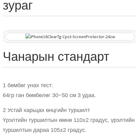
зураг
Чанарын стандарт
1 бөмбөг унах тест:
64гр ган бөмбөлөг 30~50 см 3 удаа.
2 Устай харьцах өнцгийн туршилт
Үрэлтийн туршилтын өмнө 110±2 градус, үрэлтийн
туршилтын дараа 105±2 градус.