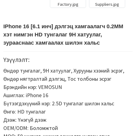
IPhone 16 [6.1 инч] дэлгэц хамгаалагч 0.2MM
хэт нимгэн HD тунгалаг 9H хатуулаг,
зурааснаас хамгаалах шилэн хальс
Үзүүлэлт:
Өндөр тунгалаг, 9H хатуулаг, Хурууны хээний эсрэг,
Өндөр нягтралтай дэлгэц, Тос толбоны эсрэг
Брэндийн нэр: VEMOSUN
Ашиглах: iPhone 16
Бүтээгдэхүүний нэр: 2.5D тунгалаг шилэн хальс
Өнгө: HD тунгалаг
Дээж: Үнэгүй дээж
OEM/ODM: Боломжтой