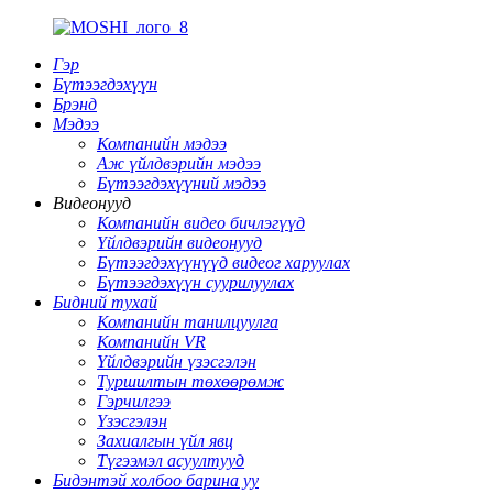
Гэр
Бүтээгдэхүүн
Брэнд
Мэдээ
Компанийн мэдээ
Аж үйлдвэрийн мэдээ
Бүтээгдэхүүний мэдээ
Видеонууд
Компанийн видео бичлэгүүд
Үйлдвэрийн видеонууд
Бүтээгдэхүүнүүд видеог харуулах
Бүтээгдэхүүн суурилуулах
Бидний тухай
Компанийн танилцуулга
Компанийн VR
Үйлдвэрийн үзэсгэлэн
Туршилтын төхөөрөмж
Гэрчилгээ
Үзэсгэлэн
Захиалгын үйл явц
Түгээмэл асуултууд
Бидэнтэй холбоо барина уу