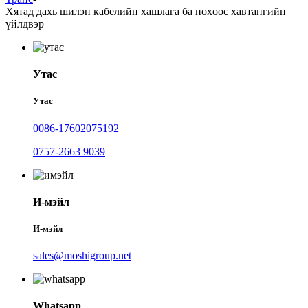
Хятад дахь шилэн кабелийн хашлага ба нөхөөс хавтангийн
үйлдвэр
Утас
Утас
0086-17602075192
0757-2663 9039
И-мэйл
И-мэйл
sales@moshigroup.net
Whatsapp