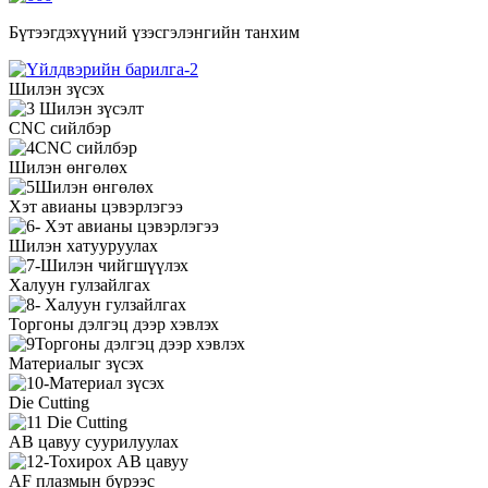
Бүтээгдэхүүний үзэсгэлэнгийн танхим
Шилэн зүсэх
CNC сийлбэр
Шилэн өнгөлөх
Хэт авианы цэвэрлэгээ
Шилэн хатууруулах
Халуун гулзайлгах
Торгоны дэлгэц дээр хэвлэх
Материалыг зүсэх
Die Cutting
AB цавуу суурилуулах
AF плазмын бүрээс