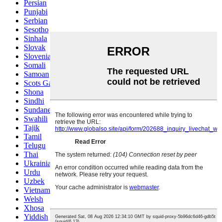
Persian
Punjabi
Serbian
Sesotho
Sinhala
Slovak
Slovenian
Somali
Samoan
Scots Gaelic
Shona
Sindhi
Sundanese
Swahili
Tajik
Tamil
Telugu
Thai
Ukrainian
Urdu
Uzbek
Vietnamese
Welsh
Xhosa
Yiddish