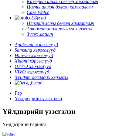
Камерын шилэн дэлгэц хамгаалагч
Цагны шилэн дэлгэц хамгаалагч
Case Watch
Бусад
Нянгийн эсрэг дэлгэц хамгаалагч
Автомат тохируулагч хэрэгсэл
Зүсэх машин
Apple-ийн хэрэгслүүд
Samsung хэрэгслүүд
Huawei хэрэгслүүд
Xiaomi хэрэгслүүд
OPPO хэрэгслүүд
VIVO хэрэгслүүд
Хүндэт дагалдах хэрэгсэл
Бусад
Гэр
Үйлдвэрийн үзэсгэлэн
Үйлдвэрийн үзэсгэлэн
Үйлдвэрийн барилга