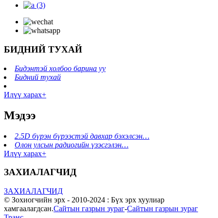
БИДНИЙ ТУХАЙ
Бидэнтэй холбоо барина уу
Бидний тухай
Илүү харах+
Мэдээ
2.5D бүрэн бүрээстэй давхар бэхэлсэн…
Олон улсын радиогийн үзэсгэлэн…
Илүү харах+
ЗАХИАЛАГЧИД
ЗАХИАЛАГЧИД
© Зохиогчийн эрх - 2010-2024 : Бүх эрх хуулиар
хамгаалагдсан.
Сайтын газрын зураг
-
Сайтын газрын зураг
Транс
-