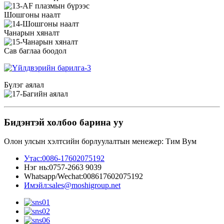
Шошгоны наалт
Чанарын хяналт
Сав баглаа боодол
Бүлэг аялал
Бидэнтэй холбоо барина уу
Олон улсын хэлтсийн борлуулалтын менежер: Тим Вум
Утас:
0086-17602075192
Нэг нь:
0757-2663 9039
Whatsapp/Wechat:
008617602075192
Имэйл:
sales@moshigroup.net