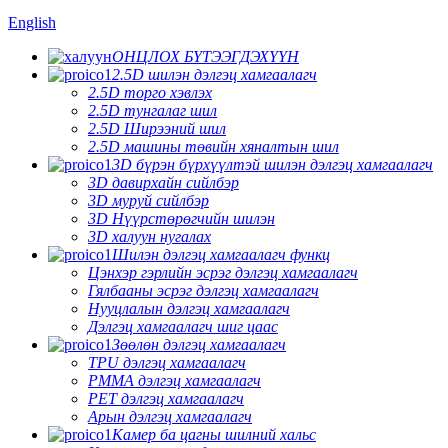
English
ОНЦЛОХ БҮТЭЭГДЭХҮҮН
2.5D шилэн дэлгэц хамгаалагч
2.5D торго хэвлэх
2.5D тунгалаг шил
2.5D Ширээний шил
2.5D машины төвийн хяналтын шил
3D бүрэн бүрхүүлтэй шилэн дэлгэц хамгаалагч
3D давирхайн сийлбэр
3D муруй сийлбэр
3D Нүүрстөрөгчийн шилэн
3D халуун нугалах
Шилэн дэлгэц хамгаалагч функц
Цэнхэр гэрлийн эсрэг дэлгэц хамгаалагч
Гялбааны эсрэг дэлгэц хамгаалагч
Нууцлалын дэлгэц хамгаалагч
Дэлгэц хамгаалагч шиг цаас
Зөөлөн дэлгэц хамгаалагч
TPU дэлгэц хамгаалагч
PMMA дэлгэц хамгаалагч
PET дэлгэц хамгаалагч
Арын дэлгэц хамгаалагч
Камер ба цагны шилний хальс