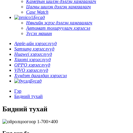
Камерын шилэн дэлгэц хамгаалагч
Цагны шилэн дэлгэц хамгаалагч
Case Watch
Бусад
Нянгийн эсрэг дэлгэц хамгаалагч
Автомат тохируулагч хэрэгсэл
Зүсэх машин
Apple-ийн хэрэгслүүд
Samsung хэрэгслүүд
Huawei хэрэгслүүд
Xiaomi хэрэгслүүд
OPPO хэрэгслүүд
VIVO хэрэгслүүд
Хүндэт дагалдах хэрэгсэл
Бусад
Гэр
Бидний тухай
Бидний тухай