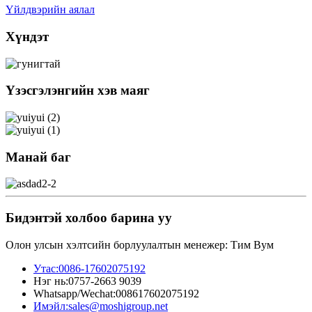
Үйлдвэрийн аялал
Хүндэт
Үзэсгэлэнгийн хэв маяг
Манай баг
Бидэнтэй холбоо барина уу
Олон улсын хэлтсийн борлуулалтын менежер: Тим Вум
Утас:
0086-17602075192
Нэг нь:
0757-2663 9039
Whatsapp/Wechat:
008617602075192
Имэйл:
sales@moshigroup.net