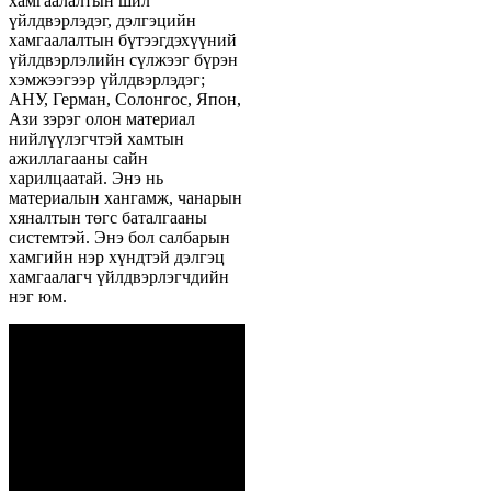
хамгаалалтын шил
үйлдвэрлэдэг, дэлгэцийн
хамгаалалтын бүтээгдэхүүний
үйлдвэрлэлийн сүлжээг бүрэн
хэмжээгээр үйлдвэрлэдэг;
АНУ, Герман, Солонгос, Япон,
Ази зэрэг олон материал
нийлүүлэгчтэй хамтын
ажиллагааны сайн
харилцаатай. Энэ нь
материалын хангамж, чанарын
хяналтын төгс баталгааны
системтэй. Энэ бол салбарын
хамгийн нэр хүндтэй дэлгэц
хамгаалагч үйлдвэрлэгчдийн
нэг юм.