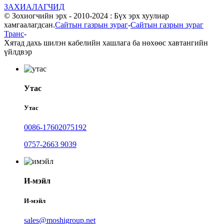
ЗАХИАЛАГЧИД
© Зохиогчийн эрх - 2010-2024 : Бүх эрх хуулиар
хамгаалагдсан.
Сайтын газрын зураг
-
Сайтын газрын зураг
Транс
-
Хятад дахь шилэн кабелийн хашлага ба нөхөөс хавтангийн
үйлдвэр
Утас
Утас
0086-17602075192
0757-2663 9039
И-мэйл
И-мэйл
sales@moshigroup.net