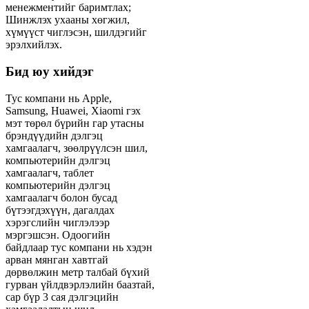
менежментийг баримтлах;
Шинжлэх ухааны хөгжил,
хүмүүст чиглэсэн, шилдэгийг
эрэлхийлэх.
Бид юу хийдэг
Тус компани нь Apple,
Samsung, Huawei, Xiaomi гэх
мэт төрөл бүрийн гар утасны
брэндүүдийн дэлгэц
хамгаалагч, зөөлрүүлсэн шил,
компьютерийн дэлгэц
хамгаалагч, таблет
компьютерийн дэлгэц
хамгаалагч болон бусад
бүтээгдэхүүн, дагалдах
хэрэгслийн чиглэлээр
мэргэшсэн. Одоогийн
байдлаар тус компани нь хэдэн
арван мянган хавтгай
дөрвөлжин метр талбай бүхий
гурван үйлдвэрлэлийн баазтай,
сар бүр 3 сая дэлгэцийн