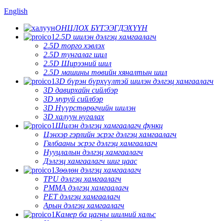
English
ОНЦЛОХ БҮТЭЭГДЭХҮҮН
2.5D шилэн дэлгэц хамгаалагч
2.5D торго хэвлэх
2.5D тунгалаг шил
2.5D Ширээний шил
2.5D машины төвийн хяналтын шил
3D бүрэн бүрхүүлтэй шилэн дэлгэц хамгаалагч
3D давирхайн сийлбэр
3D муруй сийлбэр
3D Нүүрстөрөгчийн шилэн
3D халуун нугалах
Шилэн дэлгэц хамгаалагч функц
Цэнхэр гэрлийн эсрэг дэлгэц хамгаалагч
Гялбааны эсрэг дэлгэц хамгаалагч
Нууцлалын дэлгэц хамгаалагч
Дэлгэц хамгаалагч шиг цаас
Зөөлөн дэлгэц хамгаалагч
TPU дэлгэц хамгаалагч
PMMA дэлгэц хамгаалагч
PET дэлгэц хамгаалагч
Арын дэлгэц хамгаалагч
Камер ба цагны шилний хальс