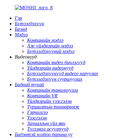
Гэр
Бүтээгдэхүүн
Брэнд
Мэдээ
Компанийн мэдээ
Аж үйлдвэрийн мэдээ
Бүтээгдэхүүний мэдээ
Видеонууд
Компанийн видео бичлэгүүд
Үйлдвэрийн видеонууд
Бүтээгдэхүүнүүд видеог харуулах
Бүтээгдэхүүн суурилуулах
Бидний тухай
Компанийн танилцуулга
Компанийн VR
Үйлдвэрийн үзэсгэлэн
Туршилтын төхөөрөмж
Гэрчилгээ
Үзэсгэлэн
Захиалгын үйл явц
Түгээмэл асуултууд
Бидэнтэй холбоо барина уу