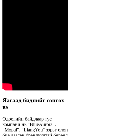
Яагаад биднийг сонгох
вэ
Одоогийн байдлаар тус
компани нь "BlueAurora",
"Mopai", "LiangYou" зэрэг олон
бие даасан брэндүүдтэй бөгөөд