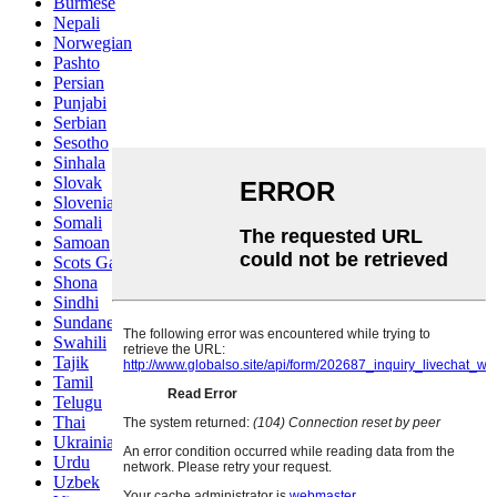
Burmese
Nepali
Norwegian
Pashto
Persian
Punjabi
Serbian
Sesotho
Sinhala
Slovak
Slovenian
Somali
Samoan
Scots Gaelic
Shona
Sindhi
Sundanese
Swahili
Tajik
Tamil
Telugu
Thai
Ukrainian
Urdu
Uzbek