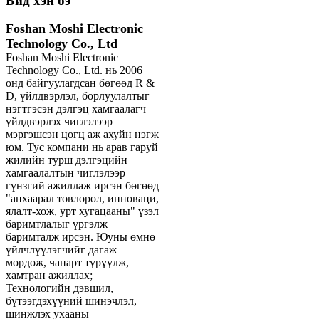
Бид хэн бэ
Foshan Moshi Electronic
Technology Co., Ltd
Foshan Moshi Electronic
Technology Co., Ltd. нь 2006
онд байгуулагдсан бөгөөд R &
D, үйлдвэрлэл, борлуулалтыг
нэгтгэсэн дэлгэц хамгаалагч
үйлдвэрлэх чиглэлээр
мэргэшсэн цогц аж ахуйн нэгж
юм. Тус компани нь арав гаруй
жилийн турш дэлгэцийн
хамгаалалтын чиглэлээр
гүнзгий ажиллаж ирсэн бөгөөд
"анхаарал төвлөрөл, инноваци,
ялалт-хож, урт хугацааны" үзэл
баримтлалыг үргэлж
баримталж ирсэн. Юуны өмнө
үйлчлүүлэгчийг дагаж
мөрдөж, чанарт түрүүлж,
хамтран ажиллах;
Технологийн дэвшил,
бүтээгдэхүүний шинэчлэл,
шинжлэх ухааны