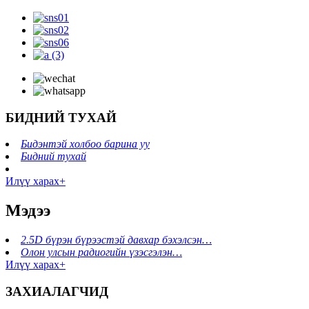
БИДНИЙ ТУХАЙ
Бидэнтэй холбоо барина уу
Бидний тухай
Илүү харах+
Мэдээ
2.5D бүрэн бүрээстэй давхар бэхэлсэн…
Олон улсын радиогийн үзэсгэлэн…
Илүү харах+
ЗАХИАЛАГЧИД