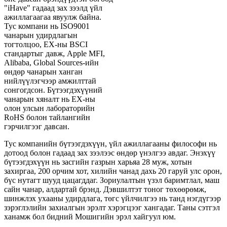
"iHave" гадаад зах зээлд үйл
ажиллагаагаа явуулж байна.
Тус компани нь ISO9001
чанарын удирдлагын
тогтолцоо, ЕХ-ны BSCI
стандартыг давж, Apple MFI,
Alibaba, Global Sources-ийн
өндөр чанарын ханган
нийлүүлэгчээр амжилттай
сонгогдсон. Бүтээгдэхүүний
чанарын хяналт нь ЕХ-ны
олон улсын лабораторийн
RoHS болон тайлангийн
гэрчилгээг давсан.
Тус компанийн бүтээгдэхүүн, үйл ажиллагааны философи нь
дотоод болон гадаад зах зээлээс өндөр үнэлгээ авдаг. Энэхүү
бүтээгдэхүүн нь засгийн газрын харьяа 28 муж, хотын
захиргаа, 200 орчим хот, хилийн чанад дахь 20 гаруй улс орон,
бүс нутагт шууд цацагддаг. Зориулалтын үзэл баримтлал, маш
сайн чанар, алдартай брэнд. Дэвшилтэт тоног төхөөрөмж,
шинжлэх ухааны удирдлага, төгс үйлчилгээ нь танд нэгдүгээр
зэрэглэлийн захиалгын эрэлт хэрэгцээг хангадаг. Таны сэтгэл
ханамж бол бидний Мошигийн эрэл хайгуул юм.